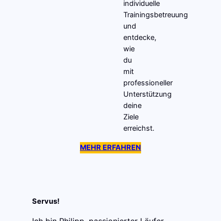
individuelle
Trainingsbetreuung
und
entdecke,
wie
du
mit
professioneller
Unterstützung
deine
Ziele
erreichst.
MEHR ERFAHREN
Servus!
Ich bin Philipp, passionierter Läufer,