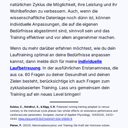
natürlichen Zyklus die Möglichkeit, ihre Leistung und ihr
Wohlbefinden zu verbessern. Auch, wenn die
wissenschaftliche Datenlage noch dünn ist, können
individuelle Anpassungen, die auf die eigenen
Bedürfnisse abgestimmt sind, sinnvoll sein und das
Training effektiver und vor allem angenehmer machen.
Wenn du mehr darüber erfahren möchtest, wie du dein
Lauftraining optimal an deine Bedürfnisse anpassen
kannst, dann melde dich für meine
individuelle
Laufbetreuung
. In der ausführlichen Erstanamnese, die
aus ca. 60 Fragen zu deiner Gesundheit und deinen
Zielen besteht, berücksichtige ich auch Fragen zum
zyklusbasierten Training. Lass uns gemeinsam dein
Training auf ein neues Level bringen!
Kubica, C., Ketelhut, S., & Nigg, C.R.
Polarized running training adapted to versus
contrary to the menstrual cycle phases has similar effects on endurance performance and
cardiovascular parameters.
European Journal of Applied Physiology, 124
(2024), 3433–
3444.
https://doi.org/10.1007/s00421-024-05545-9
Platen, P.
(2023). Menstruationszyklus und Training: Die Kraft der Hormone nutzen.